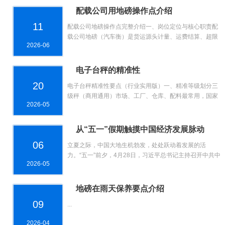
配载公司用地磅操作点介绍
11
配载公司地磅操作点完整介绍一、岗位定位与核心职责配
载公司地磅（汽车衡）是货运源头计量、运费结算、超限
2026-06
管控、货损对账核心岗位，承担车辆称重、数据留存、现
场秩序管理...
电子台秤的精准性
20
电子台秤精准性要点（行业实用版）一、精准等级划分三
级秤（商用通用）市场、工厂、仓库、配料最常用，国家
2026-05
贸易结算标准，精度达标可合规交易。二级秤精密配料、
五金小件、...
从“五一”假期触摸中国经济发展脉动
06
立夏之际，中国大地生机勃发，处处跃动着发展的活
力。“五一”前夕，4月28日，习近平总书记主持召开中共中
2026-05
央政治局会议，分析研究当前经济形势和经济工作。会议
强调增强...
地磅在雨天保养要点介绍
09
...
2026-04