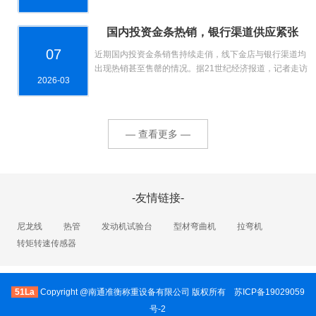
国内投资金条热销，银行渠道供应紧张
07
近期国内投资金条销售持续走俏，线下金店与银行渠道均
出现热销甚至售罄的情况。据21世纪经济报道，记者走访
2026-03
北京市朝阳区多家金店发现，尽管品牌金价已突破1600
元/克...
— 查看更多 —
-友情链接-
尼龙线
热管
发动机试验台
型材弯曲机
拉弯机
转矩转速传感器
51La
Copyright @南通准衡称重设备有限公司 版权所有
苏ICP备19029059
号-2